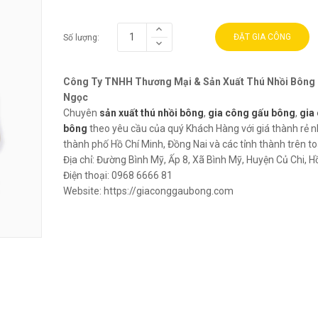
ĐẶT GIA CÔNG
Số lượng:
Công Ty TNHH Thương Mại & Sản Xuất Thú Nhồi Bông
Ngọc
Chuyên
sản xuất thú nhồi bông
,
gia công gấu bông
,
gia
bông
theo yêu cầu của quý Khách Hàng với giá thành rẻ n
thành phố Hồ Chí Minh, Đồng Nai và các tỉnh thành trên t
Địa chỉ:
Đường Bình Mỹ, Ấp 8, Xã Bình Mỹ, Huyện Củ Chi, H
Điện thoại:
0968 6666 81
Website:
https://giaconggaubong.com