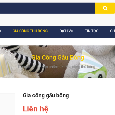
Ủ
GIA CÔNG THÚ BÔNG
DỊCH VỤ
TIN TỨC
CH
Gia Công Gấu Bông
Trang chủ
Sản phẩm
Gia công thú bông
Gia công gấu bông
Liên hệ